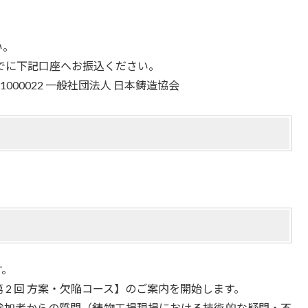
い。
日までに下記口座へお振込ください。
o.1000022 一般社団法人 日本鋳造協会
す。
第 2 回 方案・欠陥コース】のご案内を開始します。
参加者からの質問（鋳物工場現場における技術的な疑問・不