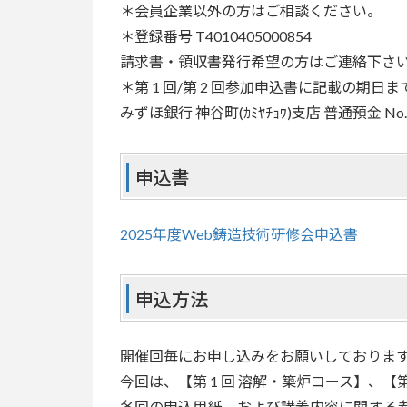
＊会員企業以外の方はご相談ください。
＊登録番号 T4010405000854
請求書・領収書発行希望の方はご連絡下さ
＊第 1 回/第 2 回参加申込書に記載の期
みずほ銀行 神谷町(ｶﾐﾔﾁｮｳ)支店 普通預金 N
申込書
2025年度Web鋳造技術研修会申込書
申込方法
開催回毎にお申し込みをお願いしておりま
今回は、【第 1 回 溶解・築炉コース】、【
各回の申込用紙、および講義内容に関する