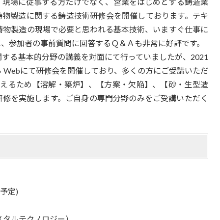
、現場に従事する方だけでなく、営業をはじめとする鋳造業
鋳物製造に関する鋳造技術研修会を開催しております。テキ
鋳物製造の現場で必要と思われる基本技術、いますぐ仕事に
に、参加者の事前質問に回答するＱ＆Ａも非常に好評です。
する基本的分野の講義を対面にて行っていましたが、2021
 Webにて研修会を開催しており、多くの方にご受講いただ
に応えるため【溶解・築炉】、【方案・欠陥】、【砂・生型造
b研修を実施します。ご自身の専門分野のみをご受講いただく
0(予定)
メタルテクノロジー）