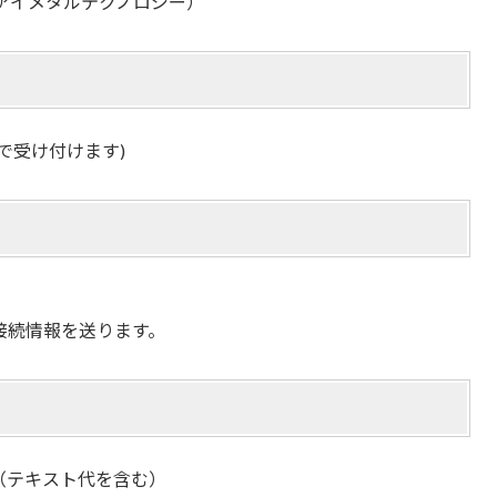
㈱アイメタルテクノロジー）
まで受け付けます)
の接続情報を送ります。
/人、（テキスト代を含む）