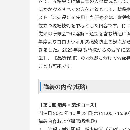
さて、当協会では鋳造業の人材育成として
にかかわるすべての方を対象として、鋳鉄
スト（非売品）を使用した研修会は、鋳鉄
役立つ現場技術を中心とした内容です。特
従来の研修会では溶解・造型を含む鋳造に関
年度よりコロナウィルス感染防止の観点から
きました。2025 年度も皆様からの要望
型】、【品質保証】の 4分野に分けてWe
ことも可能です。
講義の内容(概略)
【第 1 回 溶解・築炉コース】
開催日 2025 年 10 月 22 日(水) 11:00～16:3
講義内容および講師(敬称略)
１．溶解・材料関係 鈴木敏光（元 ㈱アイ