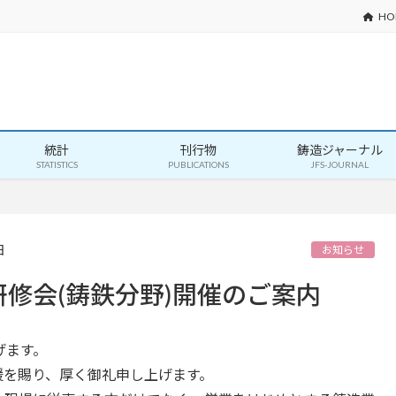
HO
統計
刊行物
鋳造ジャーナル
STATISTICS
PUBLICATIONS
JFS-JOURNAL
日
お知らせ
術研修会(鋳鉄分野)開催のご案内
げます。
援を賜り、厚く御礼申し上げます。