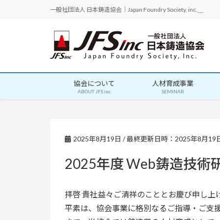
一般社団法人 日本鋳造協会｜Japan Foundry Society, inc.＿
協会について
人材育成事業
ABOUT JFS inc.
SEMINAR
2025年8月19日
/ 最終更新日時：
2025年8月19
2025年度 Web鋳造技
拝啓 貴社益々ご清祥のこととお慶び申し上
平素は、協会事業に格別なるご指導・ご支