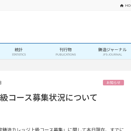
HO
統計
刊行物
鋳造ジャーナル
STATISTICS
PUBLICATIONS
JFS-JOURNAL
日
お知らせ
上級コース募集状況について
年度鋳造カレッジ上級コース募集」に関して本日現在、すでに