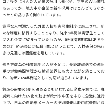
ロナ後をにらんだ大企業の採用活発化や、学生のWeb慣れ
もあってか、地方中小企業の新卒採用はほとんどできなか
ったとの話も多く聞かれています。
貴重な人材源だった外国人技能実習生制度は廃止され、新
たな制度に移行することとなり、従来3年間は実習生として
受入れ企業に留まっていたものが、経過措置期間はあるも
のの1年経過後には転職可能ということで、人材確保の先行
きの見通しは困難度を増しています。
働き方改革の残業規制と人材不足は、長距離輸送での運転
手の労働時間管理から輸送業界にも大きな影を落としてお
り、物流2024年問題として対応が迫られています。
鋳造の需要の6割を占めるともいわれる自動車産業では、脱
炭素に向けたEV化の動きが欧州や中国を中心に急激に進行
中で、日本の自動車メーカーの技術開発は脱内燃機関が顕