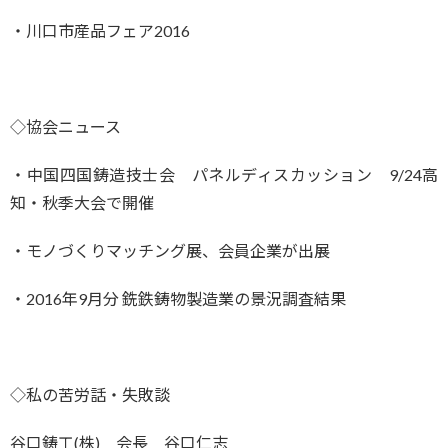
・川口市産品フェア2016
◇協会ニュース
・中国四国鋳造技士会 パネルディスカッション 9/24高
知・秋季大会で開催
・モノづくりマッチング展、会員企業が出展
・2016年9月分 銑鉄鋳物製造業の景況調査結果
◇私の苦労話・失敗談
谷口鋳工(株) 会長 谷口仁志