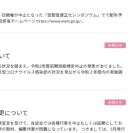
４日開催が中止となった「型管理適正化シンポジウム」でで配布予
ージ https://www.meti.go.jp/…
お知らせ
いて
る状況を踏まえ、令和2年度前期技能検定中止の発表がありました。
新型コロナウイルス感染症の状況を見ながら令和２年度内の実施調
お知らせ
更について
態宣言を受けて、当協会では各種行事を中止もしくは延期としてお
常の取材、編集作業が困難になっています。 つきましては、5月発行