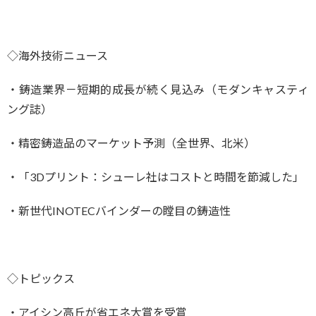
◇海外技術ニュース
・鋳造業界－短期的成長が続く見込み（モダンキャスティ
ング誌）
・精密鋳造品のマーケット予測（全世界、北米）
・「3Dプリント：シューレ社はコストと時間を節減した」
・新世代INOTECバインダーの瞠目の鋳造性
◇トピックス
・アイシン高丘が省エネ大賞を受賞