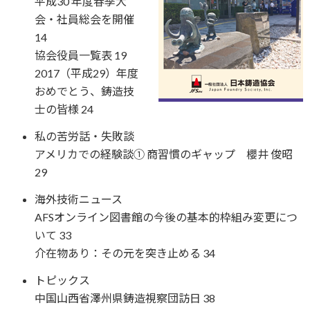
平成30 年度春季大
会・社員総会を開催
14
協会役員一覧表 19
2017（平成29）年度
おめでとう、鋳造技
士の皆様 24
私の苦労話・失敗談
アメリカでの経験談① 商習慣のギャップ 櫻井 俊昭
29
海外技術ニュース
AFSオンライン図書館の今後の基本的枠組み変更につ
いて 33
介在物あり：その元を突き止める 34
トピックス
中国山西省澤州県鋳造視察団訪日 38