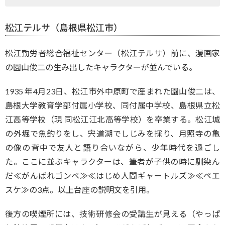
松江テルサ（島根県松江市）
松江勤労者総合福祉センター（松江テルサ）前に、漫画家
の園山俊二の生み出したキャラクターが並んでいる。
1935 年4月23日、松江市外中原町で産まれた園山俊二は、
島根大学教育学部付属小学校、同付属中学校、島根県立松
江高等学校（現 同松江江北高等学校）を卒業する。松江城
の外堀で魚釣りをし、宍道湖でしじみを採り、月照寺の亀
の像の背中で友人と語り合いながら、少年時代を過ごし
た。ここに並ぶキャラクターは、筆者が子供の時に馴染ん
だ≪がんばれゴンベ≫≪はじめ人間ギャートルズ≫≪ペエ
スケ≫の3点。以上台座の説明文を引用。
後方の喫煙所には、技術研修会の受講生が見える（やっぱ