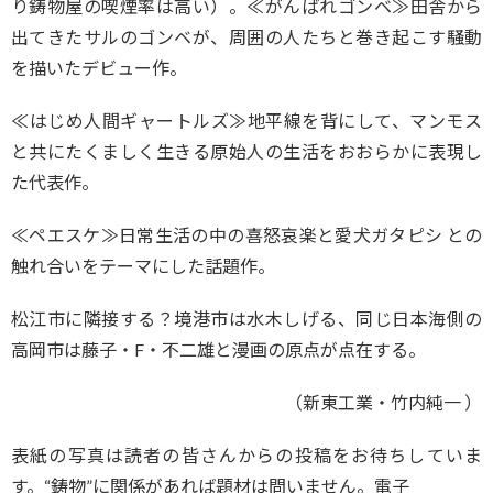
り鋳物屋の喫煙率は高い）。≪がんばれゴンベ≫田舎から
出てきたサルのゴンベが、周囲の人たちと巻き起こす騒動
を描いたデビュー作。
≪はじめ人間ギャートルズ≫地平線を背にして、マンモス
と共にたくましく生きる原始人の生活をおおらかに表現し
た代表作。
≪ペエスケ≫日常生活の中の喜怒哀楽と愛犬ガタピシ との
触れ合いをテーマにした話題作。
松江市に隣接する？境港市は水木しげる、同じ日本海側の
高岡市は藤子・F・不二雄と漫画の原点が点在する。
（新東工業・竹内純一 ）
表紙の写真は読者の皆さんからの投稿をお待ちしていま
す。“鋳物”に関係があれば題材は問いません。電子