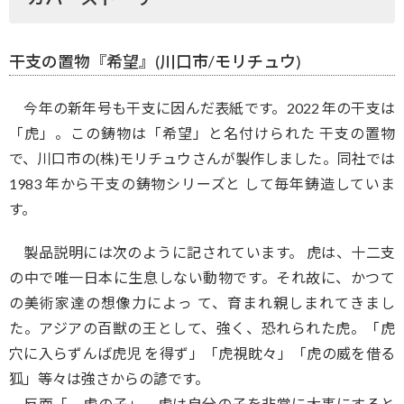
干支の置物『希望』(川口市/モリチュウ)
今年の新年号も干支に因んだ表紙です。2022 年の干支は
「虎」。この鋳物は「希望」と名付けられた 干支の置物
で、川口市の(株)モリチュウさんが製作しました。同社では
1983 年から干支の鋳物シリーズと して毎年鋳造していま
す。
製品説明には次のように記されています。 虎は、十二支
の中で唯一日本に生息しない動物です。それ故に、かつて
の美術家達の想像力によっ て、育まれ親しまれてきまし
た。アジアの百獣の王として、強く、恐れられた虎。「虎
穴に入らずんば虎児 を得ず」「虎視眈々」「虎の威を借る
狐」等々は強さからの諺です。
反面「、虎の子」。虎は自分の子を非常に大事にすると