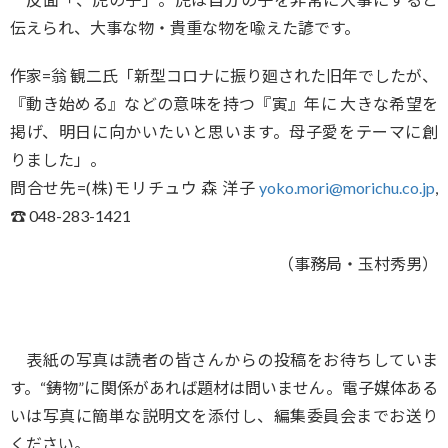
伝えられ、大事な物・貴重な物を喩えた諺です。
作家=翁 観二氏「新型コロナに振り廻された旧年でしたが、
『動き始める』などの意味を持つ『寅』年に 大きな希望を
掲げ、明日に向かいたいと思います。母子愛をテーマに創
りました」。
問合せ先=(株)モリチュウ 森 洋子
yoko.mori@morichu.co.jp
,
☎︎ 048-283-1421
（事務局・玉村秀男）
表紙の写真は読者の皆さんからの投稿をお待ちしていま
す。“鋳物”に関係があれば題材は問いません。電子媒体ある
いは写真に簡単な説明文を添付し、編集委員会までお送り
ください。