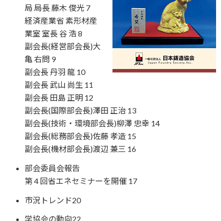
局 局長 藤木 俊光 7
経済産業省 素形材産
業室 室長 谷 浩 8
副会長(経営部会長)大
亀 右問 9
副会長 丹羽 龍 10
副会長 武山 尚生 11
副会長 田島 正明 12
副会長(国際部会長)澤田 正治 13
副会長(技術・環境部会長)柳澤 忠幸 14
副会長(総務部会長)佐藤 孝造 15
副会長(機材部会長)渡辺 兼三 16
部会委員会報告
第 4 回省エネセミナーを開催 17
市況トレンド20
学協会の動向22