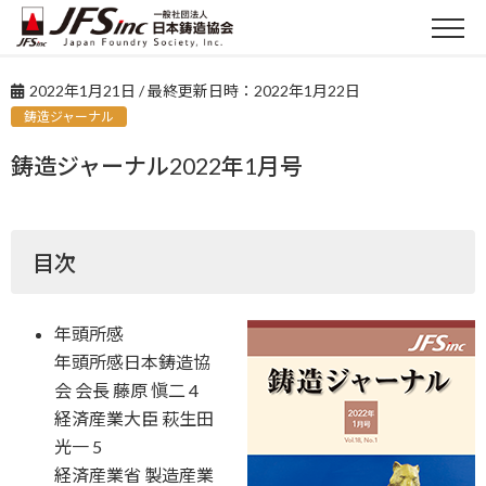
2022年1月21日
/ 最終更新日時：
2022年1月22日
鋳造ジャーナル
鋳造ジャーナル2022年1月号
目次
年頭所感
年頭所感日本鋳造協
会 会長 藤原 愼二 4
経済産業大臣 萩生田
光一 5
経済産業省 製造産業